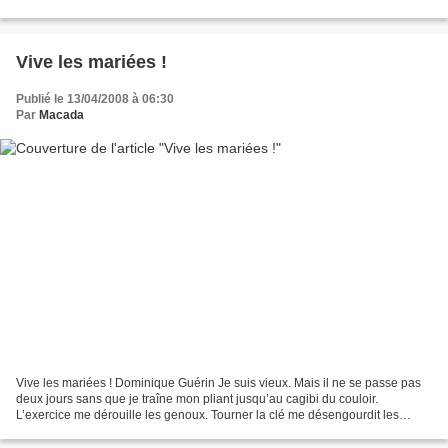
perturbation de la relation avec la...
Vive les mariées !
Publié le 13/04/2008 à 06:30
Par
Macada
Vive les mariées ! Dominique Guérin Je suis vieux. Mais il ne se passe pas
deux jours sans que je traîne mon pliant jusqu’au cagibi du couloir.
L’exercice me dérouille les genoux. Tourner la clé me désengourdit les
doigts. Ouvrir la porte me fouette le...