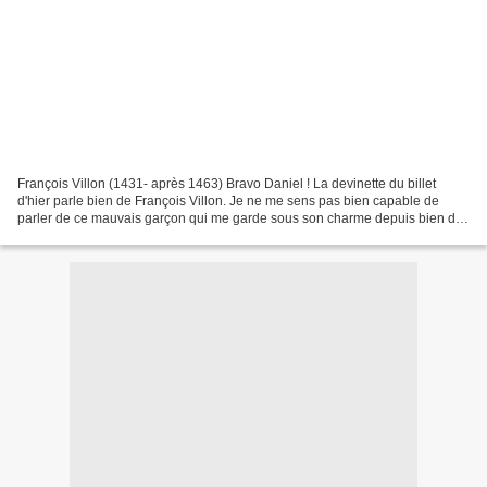
François Villon (1431- après 1463) Bravo Daniel ! La devinette du billet
d'hier parle bien de François Villon. Je ne me sens pas bien capable de
parler de ce mauvais garçon qui me garde sous son charme depuis bien des
années. Surtout, internet vous en...