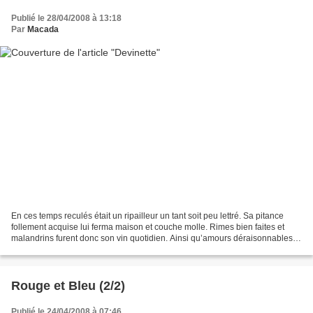
Publié le 28/04/2008 à 13:18
Par
Macada
En ces temps reculés était un ripailleur un tant soit peu lettré. Sa pitance
follement acquise lui ferma maison et couche molle. Rimes bien faites et
malandrins furent donc son vin quotidien. Ainsi qu’amours déraisonnables
beaucoup plus que déraisonnées....
Rouge et Bleu (2/2)
Publié le 24/04/2008 à 07:46