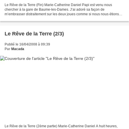
Le Rêve de la Terre (Fin) Marie-Catherine Daniel Papi est venu nous
chercher à la gare de Baume-les-Dames. J’ai adoré sa façon de
m’embrasser distraitement sur les deux joues comme si nous nous étions
quittés la semaine précédente. Son fils a eu droit...
Le Rêve de la Terre (2/3)
Publié le 16/04/2008 à 09:39
Par
Macada
Le Rêve de la Terre (2ème partie) Marie-Catherine Daniel A huit heures,