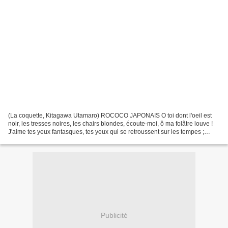
(La coquette, Kitagawa Utamaro) ROCOCO JAPONAIS O toi dont l'oeil est
noir, les tresses noires, les chairs blondes, écoute-moi, ô ma folâtre louve !
J'aime tes yeux fantasques, tes yeux qui se retroussent sur les tempes ;
j'aime ta bouche rouge comme...
Publicité