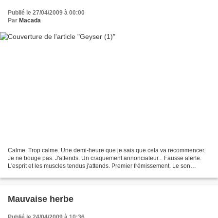
Publié le 27/04/2009 à 00:00
Par
Macada
Calme. Trop calme. Une demi-heure que je sais que cela va recommencer.
Je ne bouge pas. J'attends. Un craquement annonciateur... Fausse alerte.
L'esprit et les muscles tendus j'attends. Premier frémissement. Le son
s'intensifie, grossit. Ça bouge, ça...
Mauvaise herbe
Publié le 24/04/2009 à 10:36