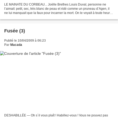
LE MAINATE DU CORBEAU... Joëlle Brethes Louis Duval, personne ne
l’aimait: petit, sec, très blanc de peau et ridé comme un pruneau d’Agen, il
ne lui manquait que la faux pour incarner la mort. On le voyait à toute heure
du jour, et parfois de la nuit,...
Fusée (3)
Publié le 10/04/2009 à 06:23
Par
Macada
DESHABILLÉE — Oh s´il vous plaît ! Habillez-vous ! Vous ne pouvez pas