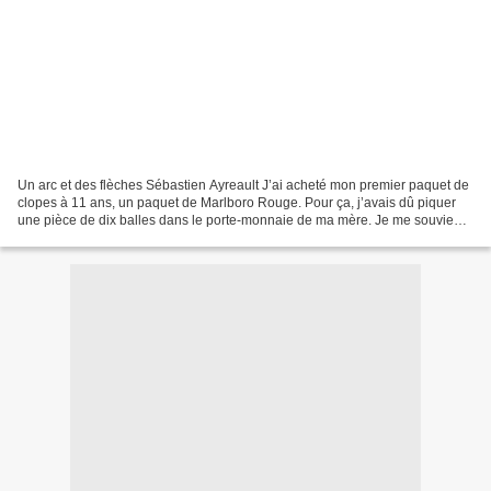
Un arc et des flèches Sébastien Ayreault J’ai acheté mon premier paquet de
clopes à 11 ans, un paquet de Marlboro Rouge. Pour ça, j’avais dû piquer
une pièce de dix balles dans le porte-monnaie de ma mère. Je me souviens
bien du gars qui me l’a vendu...