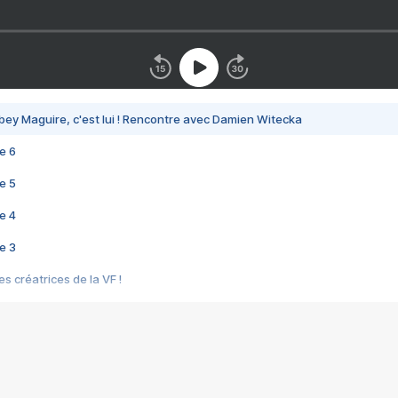
bey Maguire, c'est lui ! Rencontre avec Damien Witecka
e 6
e 5
e 4
e 3
s créatrices de la VF !
e 2
e 1
e Mektoub My Love arrive enfin ! Rencontre avec Shaïn Boumedine et Sal