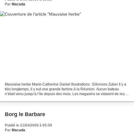
Par
Macada
Mauvaise herbe Marie-Catherine Daniel Illustrations : Eléonore Zuber Il y a
très longtemps, il y eut une grande famine à la Réunion. Aucun bateau
n’était venu jusqu’à l’Ile depuis des mois. Les magasins se vidaient de leur
nourriture, les pêcheurs n’arrivaient...
Borg le Barbare
Publié le 21/04/2009 à 05:59
Par
Macada