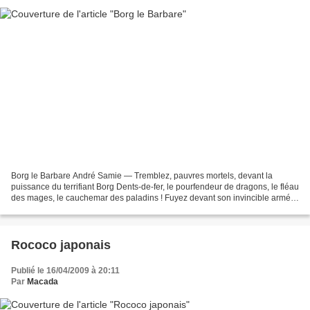
Borg le Barbare André Samie — Tremblez, pauvres mortels, devant la
puissance du terrifiant Borg Dents-de-fer, le pourfendeur de dragons, le fléau
des mages, le cauchemar des paladins ! Fuyez devant son invincible armée
et sa hache vengeresse ! Nul ne...
Rococo japonais
Publié le 16/04/2009 à 20:11
Par
Macada