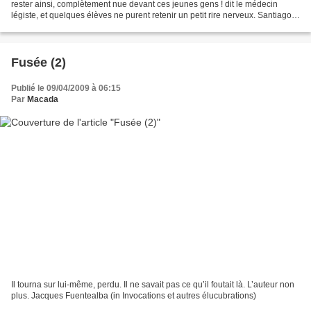
rester ainsi, complètement nue devant ces jeunes gens ! dit le médecin
légiste, et quelques élèves ne purent retenir un petit rire nerveux. Santiago
Eximeno
Fusée (2)
Publié le 09/04/2009 à 06:15
Par
Macada
Il tourna sur lui-même, perdu. Il ne savait pas ce qu’il foutait là. L’auteur non
plus. Jacques Fuentealba (in Invocations et autres élucubrations)