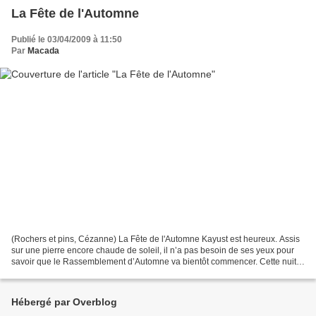
La Fête de l'Automne
Publié le 03/04/2009 à 11:50
Par
Macada
(Rochers et pins, Cézanne) La Fête de l'Automne Kayust est heureux. Assis
sur une pierre encore chaude de soleil, il n’a pas besoin de ses yeux pour
savoir que le Rassemblement d’Automne va bientôt commencer. Cette nuit
est celle de ses adieux au Peuple....
Hébergé par Overblog