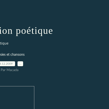
ion poétique
tique
sies et chansons
8.12.2009
…
Par Macada