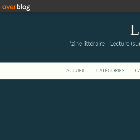
L
'zine littéraire - Lecture (
ACCUEIL
CATÉGORIES
C