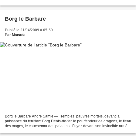
tentation d’une autre mélodie, plus...
Borg le Barbare
Publié le 21/04/2009 à 05:59
Par
Macada
Borg le Barbare André Samie — Tremblez, pauvres mortels, devant la
puissance du terrifiant Borg Dents-de-fer, le pourfendeur de dragons, le fléau
des mages, le cauchemar des paladins ! Fuyez devant son invincible armée
et sa hache vengeresse ! Nul ne...