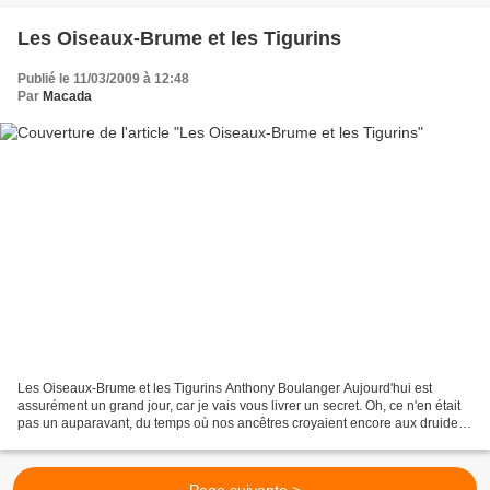
Les Oiseaux-Brume et les Tigurins
Publié le 11/03/2009 à 12:48
Par
Macada
Les Oiseaux-Brume et les Tigurins Anthony Boulanger Aujourd'hui est
assurément un grand jour, car je vais vous livrer un secret. Oh, ce n'en était
pas un auparavant, du temps où nos ancêtres croyaient encore aux druides
et aux dieux. Mais notre siècle...