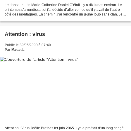
Le danseur lutin Marie-Catherine Daniel C’était il y a dix lunes environ. Le
printemps s'arrondissait et j'ai décidé d’aller voir ce qu’il y avait de l’autre
côté des montagnes. En chemin, j’ai rencontré un jeune loup sans clan. Je
l'ai nommé Ilaya et...
Attention : virus
Publié le 30/05/2009 à 07:40
Par
Macada
Attention : Virus Joëlle Brethes Ier juin 2065. Lydie profitait d’un long congé