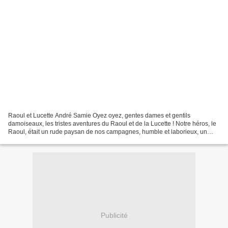
Raoul et Lucette André Samie Oyez oyez, gentes dames et gentils
damoiseaux, les tristes aventures du Raoul et de la Lucette ! Notre héros, le
Raoul, était un rude paysan de nos campagnes, humble et laborieux, un
caractère bourru dissimulant une âme généreuse...
Publicité