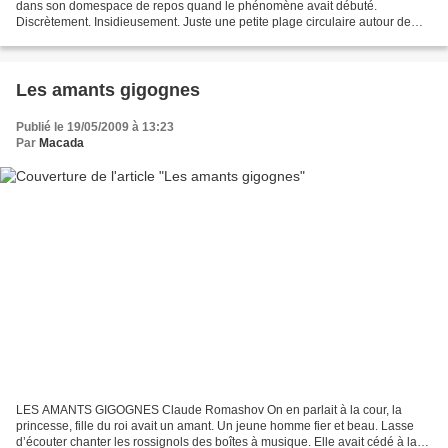
dans son domespace de repos quand le phénomène avait débuté.
Discrètement. Insidieusement. Juste une petite plage circulaire autour de
l’ombilic. Une ombre à peine visible...
Les amants gigognes
Publié le 19/05/2009 à 13:23
Par
Macada
LES AMANTS GIGOGNES Claude Romashov On en parlait à la cour, la
princesse, fille du roi avait un amant. Un jeune homme fier et beau. Lasse
d’écouter chanter les rossignols des boîtes à musique. Elle avait cédé à la