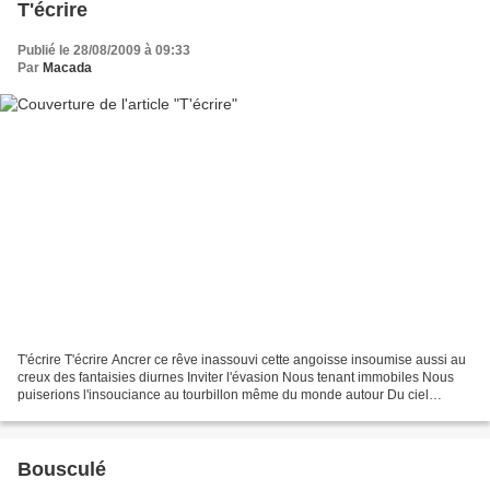
T'écrire
Publié le 28/08/2009 à 09:33
Par
Macada
T'écrire T'écrire Ancrer ce rêve inassouvi cette angoisse insoumise aussi au
creux des fantaisies diurnes Inviter l'évasion Nous tenant immobiles Nous
puiserions l'insouciance au tourbillon même du monde autour Du ciel
intense surgirait notre escapade...
Bousculé