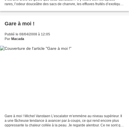
rares, l’odeur douceâtre des sacs de chanvre, les effluves fruités d’exotiques
denrées, un parfum d’aventure...
Gare à moi !
Publié le 08/04/2008 à 12:05
Par
Macada
Gare à moi ! Michel Vanstaen L’escalator m’emmène au niveau supérieur. Il
a une fâcheuse tendance à avancer par à-coups, ce qui rend encore plus
oppressante la chaleur collée à la peau. Je regarde alentour. Ce ne sont que