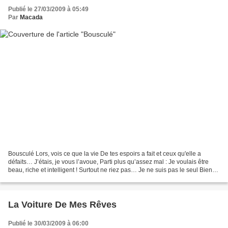
Publié le 27/03/2009 à 05:49
Par
Macada
Bousculé Lors, vois ce que la vie De tes espoirs a fait et ceux qu'elle a
défaits… J’étais, je vous l’avoue, Parti plus qu’assez mal : Je voulais être
beau, riche et intelligent ! Surtout ne riez pas… Je ne suis pas le seul Bien
que d’autres, parfois,...
La Voiture De Mes Rêves
Publié le 30/03/2009 à 06:00