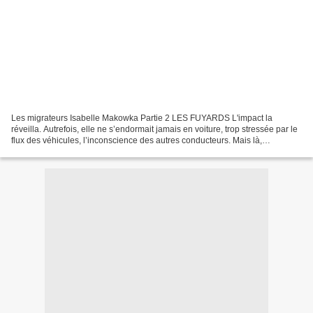
Les migrateurs Isabelle Makowka Partie 2 LES FUYARDS L'impact la
réveilla. Autrefois, elle ne s’endormait jamais en voiture, trop stressée par le
flux des véhicules, l’inconscience des autres conducteurs. Mais là,
aujourd’hui, le soleil tapant sur le...