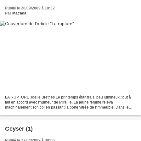
Publié le 26/09/2009 à 10:32
Par
Macada
LA RUPTURE Joëlle Brethes Le printemps était frais, peu lumineux, tout à
fait en accord avec l'humeur de Mireille. La jeune femme releva
machinalement son col en passant la porte vitrée de l'immeuble. Dans le
hall, elle jeta un regard neutre à sa boîte...
Geyser (1)
Publié le 27/04/2009 à 00:00