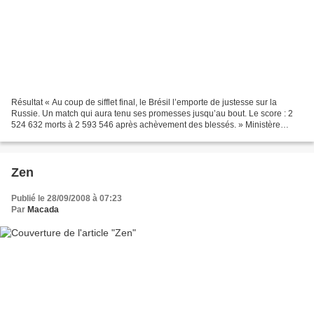
Résultat « Au coup de sifflet final, le Brésil l’emporte de justesse sur la
Russie. Un match qui aura tenu ses promesses jusqu’au bout. Le score : 2
524 632 morts à 2 593 546 après achèvement des blessés. » Ministère
mondial des sports et de la démographie....
Zen
Publié le 28/09/2008 à 07:23
Par
Macada