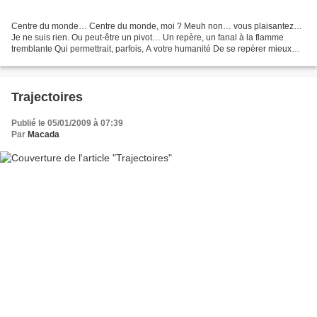
Centre du monde… Centre du monde, moi ? Meuh non… vous plaisantez…
Je ne suis rien. Ou peut-être un pivot… Un repère, un fanal à la flamme
tremblante Qui permettrait, parfois, A votre humanité De se repérer mieux…
Et c’est modestement Que j’avance cela....
Trajectoires
Publié le 05/01/2009 à 07:39
Par
Macada