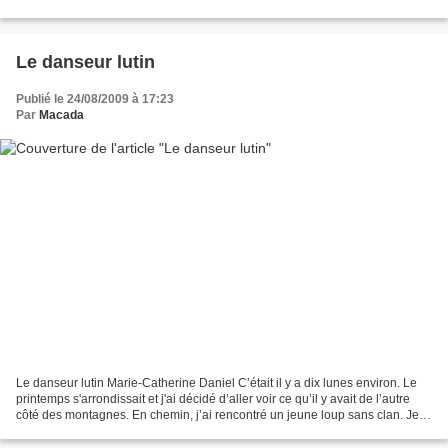
chose. Mais un lutin noir aux...
Le danseur lutin
Publié le 24/08/2009 à 17:23
Par
Macada
Le danseur lutin Marie-Catherine Daniel C’était il y a dix lunes environ. Le
printemps s'arrondissait et j'ai décidé d’aller voir ce qu’il y avait de l’autre
côté des montagnes. En chemin, j’ai rencontré un jeune loup sans clan. Je
l'ai nommé Ilaya et...