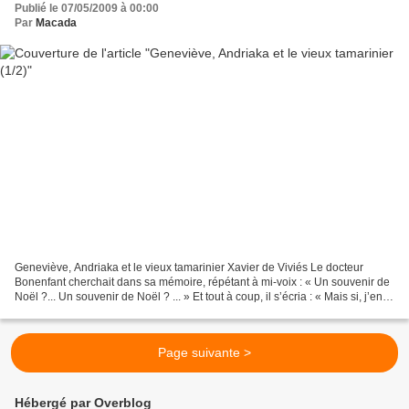
Publié le 07/05/2009 à 00:00
Par
Macada
Geneviève, Andriaka et le vieux tamarinier Xavier de Viviés Le docteur
Bonenfant cherchait dans sa mémoire, répétant à mi-voix : « Un souvenir de
Noël ?... Un souvenir de Noël ? ... » Et tout à coup, il s’écria : « Mais si, j’en ai
un, et un bien étrange...
Page suivante >
Hébergé par Overblog