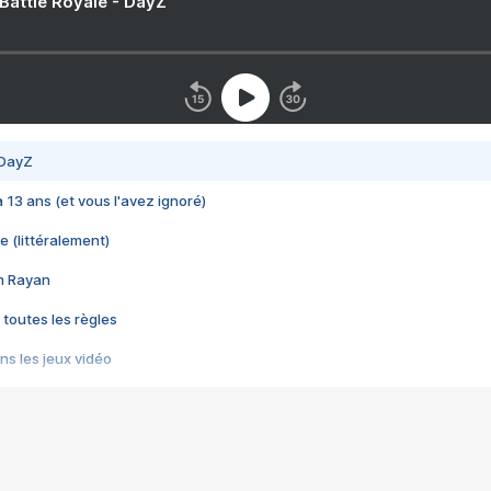
 Battle Royale - DayZ
 DayZ
 a 13 ans (et vous l'avez ignoré)
e (littéralement)
im Rayan
 toutes les règles
s les jeux vidéo
us choquant de Rockstar ? - Le scandale BULLY
e plus moche de Steam
du RÊVE tourne au CAUCHEMAR