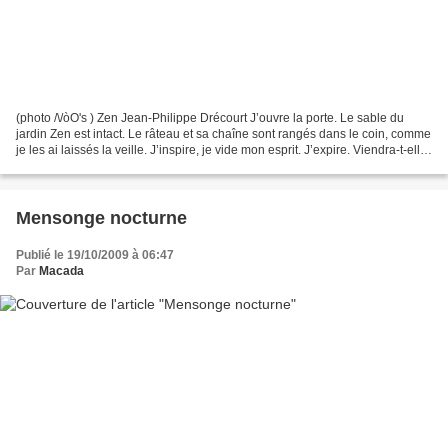
(photo /\/òO's ) Zen Jean-Philippe Drécourt J’ouvre la porte. Le sable du
jardin Zen est intact. Le râteau et sa chaîne sont rangés dans le coin, comme
je les ai laissés la veille. J’inspire, je vide mon esprit. J’expire. Viendra-t-elle
aujourd’hui ?...
Mensonge nocturne
Publié le 19/10/2009 à 06:47
Par
Macada