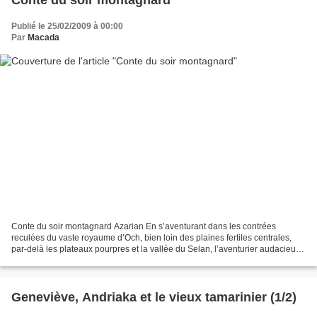
Publié le 25/02/2009 à 00:00
Par
Macada
Conte du soir montagnard Azarian En s’aventurant dans les contrées
reculées du vaste royaume d’Och, bien loin des plaines fertiles centrales,
par-delà les plateaux pourpres et la vallée du Selan, l’aventurier audacieux
peut découvrir l’imposante chaîne...
Geneviève, Andriaka et le vieux tamarinier (1/2)