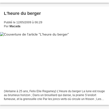
visages dégoulinants, inondés...
L'heure du berger
Publié le 12/05/2009 à 06:29
Par
Macada
(Verlaine à 25 ans, Felix Elie Regamey) L’Heure du berger La lune est rouge
au brumeux horizon ; Dans un brouillard qui danse, la prairie S’endort
fumeuse, et la grenouille crie Par les joncs verts où circule un frisson ; Les
fleurs des eaux referment...