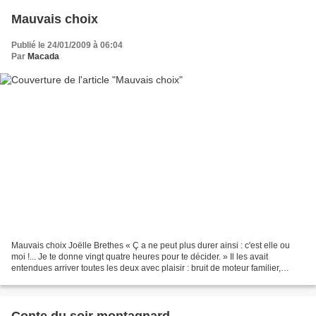
Mauvais choix
Publié le 24/01/2009 à 06:04
Par
Macada
Mauvais choix Joëlle Brethes « Ç a ne peut plus durer ainsi : c'est elle ou
moi !... Je te donne vingt quatre heures pour te décider. » Il les avait
entendues arriver toutes les deux avec plaisir : bruit de moteur familier,
martèlement familier des semelles...
Conte du soir montagnard