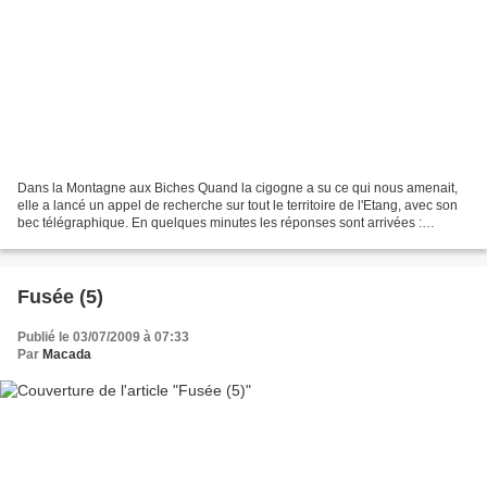
Dans la Montagne aux Biches Quand la cigogne a su ce qui nous amenait,
elle a lancé un appel de recherche sur tout le territoire de l'Etang, avec son
bec télégraphique. En quelques minutes les réponses sont arrivées :
personne n'avait aperçu Gazou-gazou....
Fusée (5)
Publié le 03/07/2009 à 07:33
Par
Macada