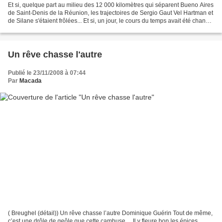
Et si, quelque part au milieu des 12 000 kilomètres qui séparent Bueno Aires
de Saint-Denis de la Réunion, les trajectoires de Sergio Gaut Vel Hartman et
de Silane s'étaient frôlées... Et si, un jour, le cours du temps avait été changé
Silane Les feuilles...
Un rêve chasse l'autre
Publié le 23/11/2008 à 07:44
Par
Macada
( Breughel (détail)) Un rêve chasse l’autre Dominique Guérin Tout de même,
c’est une drôle de geôle que cette cambuse… Il y fleure bon les épices