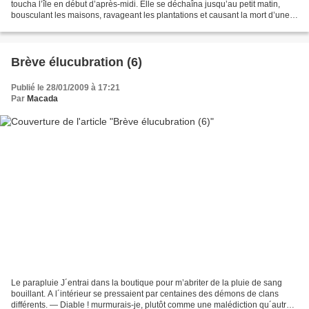
toucha l’île en début d’après-midi. Elle se déchaîna jusqu’au petit matin,
bousculant les maisons, ravageant les plantations et causant la mort d’une
dizaine d’hommes. Des trombes...
Brève élucubration (6)
Publié le 28/01/2009 à 17:21
Par
Macada
Le parapluie J´entrai dans la boutique pour m’abriter de la pluie de sang
bouillant. A l´intérieur se pressaient par centaines des démons de clans
différents. — Diable ! murmurais-je, plutôt comme une malédiction qu´autre