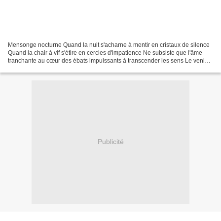
Mensonge nocturne Quand la nuit s'acharne à mentir en cristaux de silence
Quand la chair à vif s'étire en cercles d'impatience Ne subsiste que l'âme
tranchante au cœur des ébats impuissants à transcender les sens Le venin
de l'émoi ne foudroie que la...
Publicité